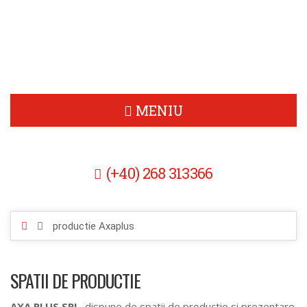
product
MENIU
(+40) 268 313366
productie Axaplus
SPATII DE PRODUCTIE
AXA PLUS SRL
dispune de spatii de productie si prezentare