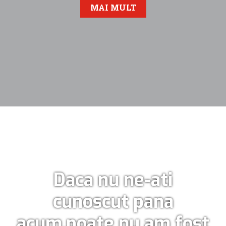
MAI MULT
Daca nu ne-ati
cunoscut pana
acum,poate nu am fost