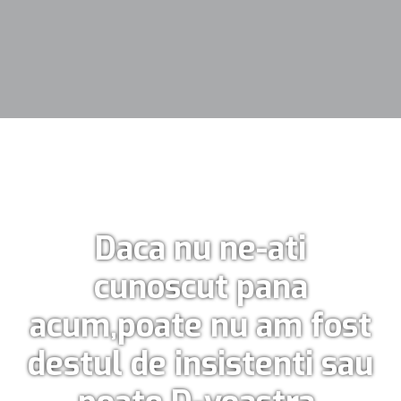
Daca nu ne-ati
cunoscut pana
acum,poate nu am fost
destul de insistenti sau