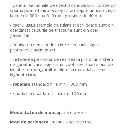
- panouri sectionale de otel,tip sandwich,cu izolatie din
spuma poliuretanica ecologica,protejate anticoroziv,cu
latime de 500 sau 610 mm, grosime de 40 mm
- cadrul usii,sistemele de rulare si echilibrare sunt din
otel zincat,cablurile de tractiune sunt din otel
galvanizat
- imbinarea semicilindrica intre sectiuni asigura
protectie la accidentari
- inchiderea pe contur se realizeaza printr-un sistem
de garnituri care asigura un coeficient foarte bun de
izolatie termica,garnituri dintr-un material care nu
ingheata iarna
· rabatare standard h ra min = 300 mm
· spatiu necesar lateral minim : 100 mm
Modalitatea de montaj :
intre pereti
Mod de actionare :
manuala sau electric