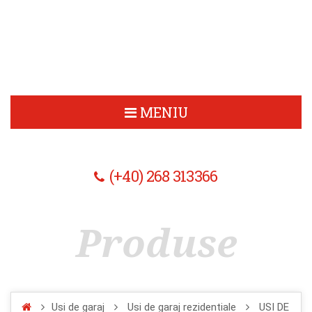
USI DE 
MENIU
(+40) 268 313366
Produse
Usi de garaj
Usi de garaj rezidentiale
USI DE